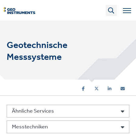
Skip
to
main
content
Geotechnische
Messsysteme
Ähnliche Services
Messtechniken