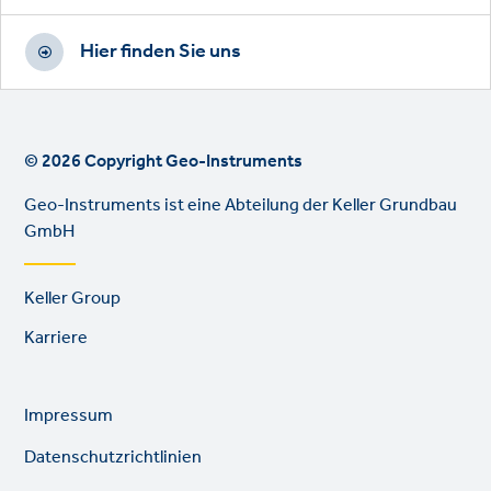
Hier finden Sie uns
© 2026 Copyright Geo-Instruments
Geo-Instruments ist eine Abteilung der Keller Grundbau
GmbH
Footer
Keller Group
links
Karriere
Legal
So
Impressum
links
lin
Datenschutzrichtlinien