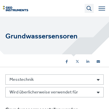
Skip
to
main
content
Grundwassersensoren
Messtechnik
Wird überlicherweise verwendet für