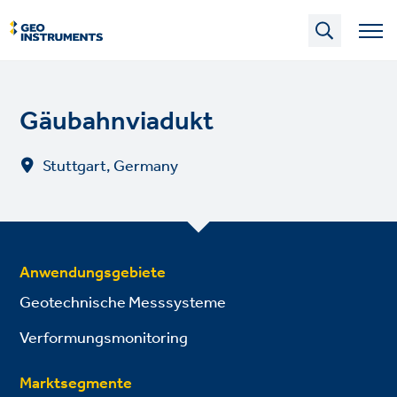
Skip
to
main
content
Gäubahnviadukt
Stuttgart, Germany
Anwendungsgebiete
Geotechnische Messsysteme
Verformungsmonitoring
Marktsegmente