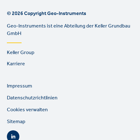
© 2026 Copyright Geo-Instruments
Geo-Instruments ist eine Abteilung der Keller Grundbau
GmbH
Footer
Keller Group
links
Karriere
Legal
So
Impressum
links
lin
Datenschutzrichtlinien
Cookies verwalten
Sitemap