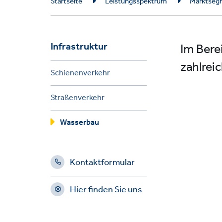
Breadcrumb
Startseite
Leistungsspektrum
Marktseg
Infrastruktur
Im Bere
zahlrei
Schienenverkehr
Straßenverkehr
Wasserbau
Kontaktformular
Hier finden Sie uns