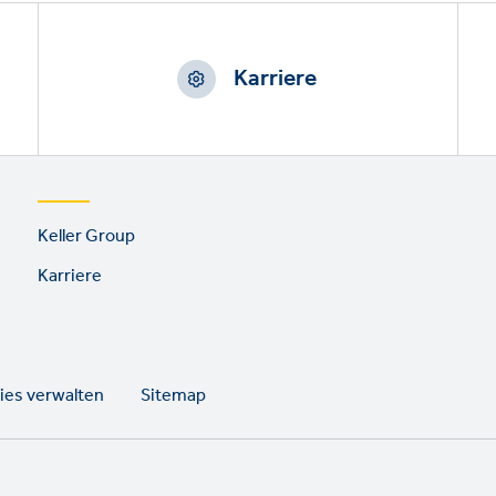
Karriere
Footer
Keller Group
links
Karriere
ies verwalten
Sitemap