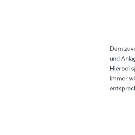
Dem zuve
und Anlag
Hierbei s
immer wic
entsprec