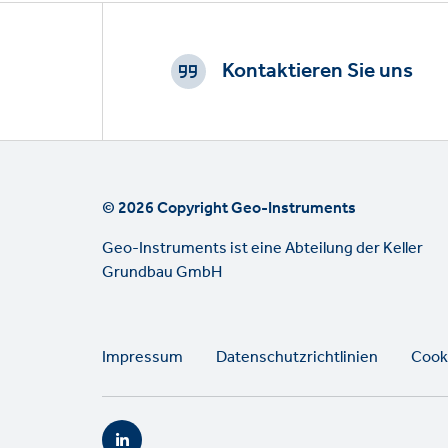
Footer
CTAs
Kontaktieren Sie uns
© 2026 Copyright Geo-Instruments
Geo-Instruments ist eine Abteilung der Keller
Grundbau GmbH
Legal
Impressum
Datenschutzrichtlinien
Cook
links
Social