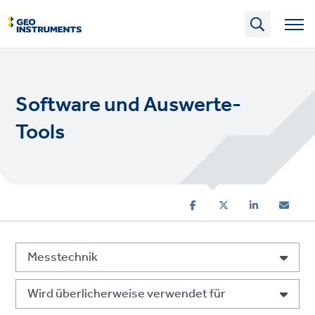
Skip
to
main
content
Software und Auswerte-
Tools
Messtechnik
Wird überlicherweise verwendet für